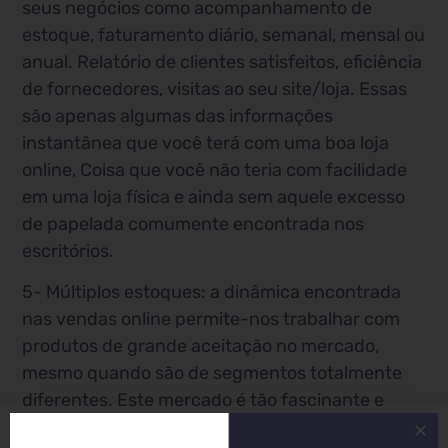
seus negócios como acompanhamento de
estoque, faturamento diário, semanal, mensal ou
anual. Relatório de clientes satisfeitos, eficiência
de fornecedores, visitas ao seu site/loja. Essas
são apenas algumas das informações
instantânea que você terá com uma boa loja
online, Coisa que você não teria com facilidade
em uma loja física e ainda sem aquele excesso
de papelada comumente encontrada nos
escritórios.
5- Múltiplos estoques: a dinâmica encontrada
nas vendas online permite-nos trabalhar com
produtos de grande aceitação no mercado,
mesmo quando são de segmentos totalmente
diferentes. Este mercado é tão fascinante e
prático que você pode trabalhar até com o