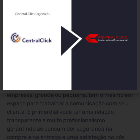
estoque do teu fornecedor sem a necessidade
de um deposito próprio.
6- Flexibilidade promocional: divulgar sua loja
online e fazer promoções relâmpago é de uma
simplicidade inimaginável quando comparados
com os negócios tradicionais. Mostrar sua loja
para pessoas em todo mundo e fazê-la ficar
famosa será uma tarefa mais simples duque
você pensa.
7- Igualdade de oportunidade: Na internet as
empresas, grande ou pequena, tem o mesmo em
espaço para trabalhar a comunicação com seu
cliente. É primordial você ter uma relação
transparente e muito profissionalismo
garantindo ao consumidor segurança na
compra e na entrega e uma satisfação no pós