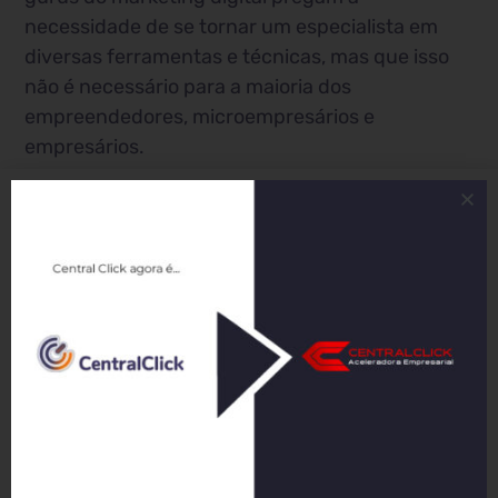
necessidade de se tornar um especialista em
diversas ferramentas e técnicas, mas que isso
não é necessário para a maioria dos
empreendedores, microempresários e
empresários.
A chave para o sucesso: dominar uma
técnica
A verdade, segundo Reginaldo, é que basta
dominar uma única técnica de marketing digital
para alcançar seus objetivos. Ele afirma que
essa técnica deve ser escolhida de acordo com o
seu nicho de mercado e público-alvo.
Exemplo: tráfego para o site
Reginaldo usa o exemplo do tráfego para o site