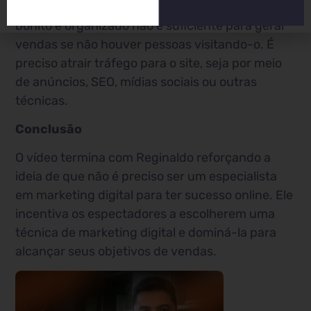
para ilustrar seu ponto. Ele diz que ter um site
bonito e organizado não é suficiente para gerar
vendas se não houver pessoas visitando-o. É
preciso atrair tráfego para o site, seja por meio
de anúncios, SEO, mídias sociais ou outras
técnicas.
Conclusão
O vídeo termina com Reginaldo reforçando a
ideia de que não é preciso ser um especialista
em marketing digital para ter sucesso online. Ele
incentiva os espectadores a escolherem uma
técnica de marketing digital e dominá-la para
alcançar seus objetivos de vendas.