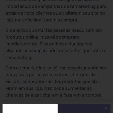
importância de campanhas de remarketing para
atrair de volta clientes que visitaram seu site ou
loja, mas não finalizaram a compra.
Ele explica que muitas pessoas pesquisam por
produtos online, mas não compram
imediatamente. Elas podem estar apenas
olhando ou comparando preços. É aí que entra o
remarketing.
Com o remarketing, você pode mostrar anúncios
para essas pessoas em outros sites que elas
visitam, lembrando-as dos produtos que elas
viram em sua loja. Isso pode aumentar as
chances de elas voltarem e fazerem a compra.
Reginaldo P. Borges também menciona que o
remarketing pode ser usado para resolver