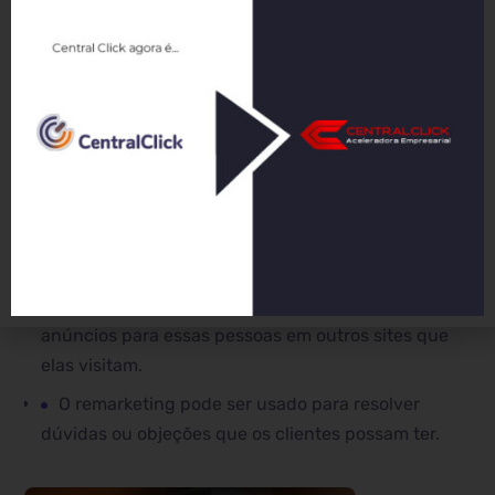
dúvidas ou objeções que os clientes possam ter.
Ao mostrar anúncios personalizados, você pode
responder às perguntas dos clientes e
convencê-los a comprar.
Pontos chave:
O remarketing é uma ferramenta poderosa para
atrair de volta clientes que não finalizaram a
compra.
Você pode usar o remarketing para mostrar
anúncios para essas pessoas em outros sites que
elas visitam.
O remarketing pode ser usado para resolver
dúvidas ou objeções que os clientes possam ter.