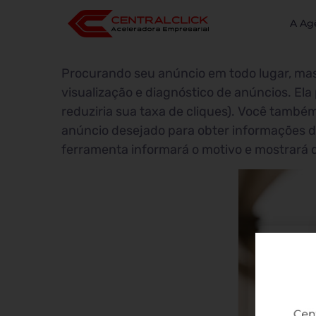
A Ag
Procurando seu anúncio em todo lugar, ma
visualização e diagnóstico de anúncios. El
reduziria sua taxa de cliques). Você també
anúncio desejado para obter informações de
ferramenta informará o motivo e mostrará 