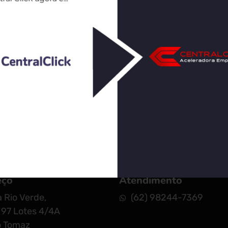
ique no botão abaixo que melhor descreve sua situação
úncio, bem com as etapas necessárias para solucionar
eço
Atendimento
 Rio Verde,
(62) 98244-7369
97 Lotes 4/4A
o Tomaz