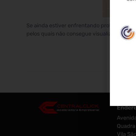
Se ainda estiver enfrentando problemas, cl
pelos quais não consegue visualizar seu an
Ender
Avenida
Quadra 
Vila Sã