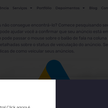
ência
Serviços
Portfólio
Depoimentos
Blog
Con
s não consegue encontrá-lo? Comece pesquisando se
a pode ajudar você a confirmar que seu anúncio está 
m pode passar o mouse sobre o balão de fala na coluna
talhadas sobre o status de veiculação do anúncio. Se 
dicas de como veicular seus anúncios.