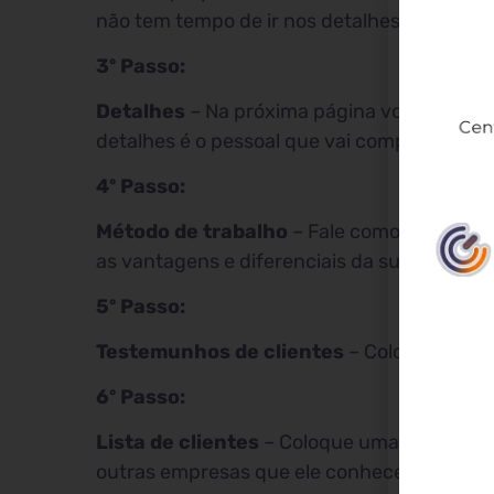
não tem tempo de ir nos detalhes.
3º Passo:
Detalhes
– Na próxima página você detalha
detalhes é o pessoal que vai comprar, o usu
4º Passo:
Método de trabalho
– Fale como você se pr
as vantagens e diferenciais da sua empresa
5º Passo:
Testemunhos de clientes
– Coloque uma p
6º Passo:
Lista de clientes
– Coloque uma página com
outras empresas que ele conhece e isso pod