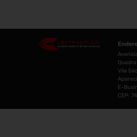
Ender
Avenida
Quadra 
Vila Sã
Apareci
E-Busin
CEP: 7