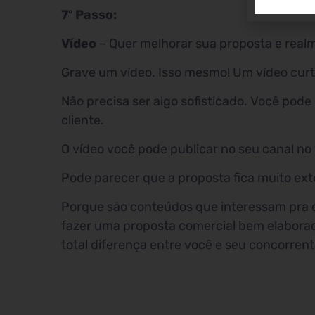
7º Passo:
Vídeo
– Quer melhorar sua proposta e realm
Grave um vídeo. Isso mesmo! Um vídeo curto
Não precisa ser algo sofisticado. Você pode
cliente.
O vídeo você pode publicar no seu canal no 
Pode parecer que a proposta fica muito ext
Porque são conteúdos que interessam pra qu
fazer uma proposta comercial bem elaborada
total diferença entre você e seu concorren