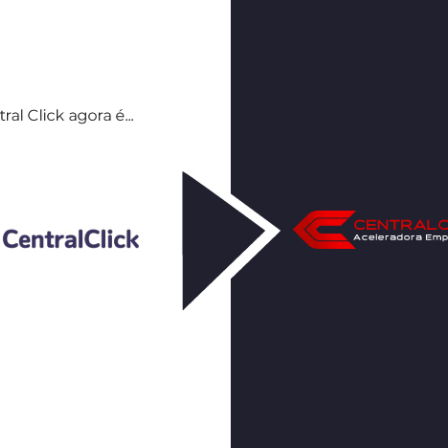
 tudo aquilo que pretende vender, com bastante detalh
ário. Por isso é importante ter das duas formas. Resu
opõe a realizar o serviço, qual a metodologia, no que 
.
ágina com testemunhos reais de clientes satisfeitos.
 uma lista de clientes. Muitas vezes a pessoa que vai
erá ajudar na decisão. Isso ajuda vender.