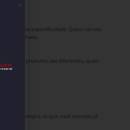
e e nível de especificidade. Quem vai nos
mido e detalhado.
você e seus produtos são diferentes, quais
 decidir a compra vê que você atendeu já