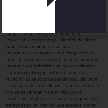
internet também pode ajudar a otimizar a
conversão do site do cliente. Isso envolve
melhorar o design do site e o conteúdo para
incentivar os visitantes a realizar uma ação
específica, como preencher um formulário ou
comprar um produto. Com uma melhor
conversão, a campanha publicitária do cliente
pode se tornar ainda mais eficaz.
Em resumo, uma agência de tráfego pago na
internet é responsável por planejar e executar
campanhas publicitárias online para clientes.
Isso inclui o planejamento de campanhas
publicitárias, seleção de canais de publicidade,
criação de anúncios eficazes, monitoramento e
análise de campanhas e otimização de
conversões. Ao trabalhar com uma agência de
tráfego pago na internet, as empresas podem