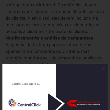
tráfego pago na internet. Os anúncios devem
ser criativos e chamar a atenção do público-alvo
do cliente. Além disso, eles devem incluir uma
mensagem clara e persuasiva que incentive as
pessoas a clicar e visitar o site do cliente.
Monitoramento e análise de campanhas
A agência de tráfego pago na internet não
apenas cria a campanha publicitária, mas
também monitora seu desempenho e analisa os
resultados. Isso é feito para avaliar se a
campanha está atingindo suas metas e, caso
contrário, fazer ajustes necessários para
melhorar o desempenho.
Otimização de conversões
Além de monitorar e analisar campanhas
publicitárias, uma agência de tráfego pago na