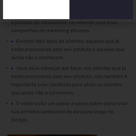
Pontos chave:
É importante entender a escala de consciência e
a jornada do consumidor na internet para criar
campanhas de marketing eficazes.
Existem dois tipos de clientes: aqueles que já
estão procurando pelo seu produto e aqueles que
ainda não o conhecem.
Você deve começar por focar nos clientes que já
estão procurando pelo seu produto, mas também é
importante criar conteúdo para atrair os clientes
que ainda não o conhecem.
O vídeo inclui um passo a passo sobre como criar
sua primeira campanha de pesquisa paga no
Google.