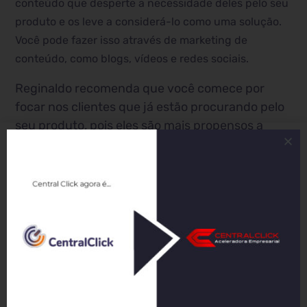
conteúdo que desperte a necessidade deles pelo seu
produto e os leve a considerá-lo como uma solução.
Você pode fazer isso através de marketing de
conteúdo, como blogs, vídeos e redes sociais.
Reginaldo recomenda que você comece por
focar nos clientes que já estão procurando pelo
seu produto, pois eles são mais propensos a
converter. No entanto, é importante também
criar conteúdo para atrair os clientes que ainda
não conhecem o seu produto.
O vídeo também inclui um passo a passo sobre
como criar sua primeira campanha de pesquisa
paga no Google. Você pode encontrar mais
informações sobre isso no canal do Reginaldo P.
Borges.