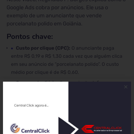
Google Ads cobra por anúncios. Ele usa o
exemplo de um anunciante que vende
porcelanato polido em Goiânia.
Pontos chave:
Custo por clique (CPC):
O anunciante paga
entre R$ 0,19 e R$ 1,30 cada vez que alguém clica
em seu anúncio de “porcelanato polido”. O custo
médio por clique é de R$ 0,60.
Orçamento diário:
O anunciante define um
orçamento diário de R$ 30,00, o que significa que o
Google Ads exibirá seus anúncios até que esse
valor seja gasto.
Alcance potencial:
Com um orçamento diário de
R$ 30,00, o anunciante pode potencialmente
alcançar até 50 pessoas por dia que estão