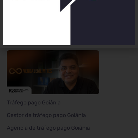
procurando por “porcelanato polido” em Goiânia.
Custo mensal:
O custo mensal total de
publicidade seria de R$ 900,00, considerando um
orçamento diário de R$ 30,00.
Tráfego pago Goiânia
Gestor de tráfego pago Goiânia
Agência de tráfego pago Goiânia