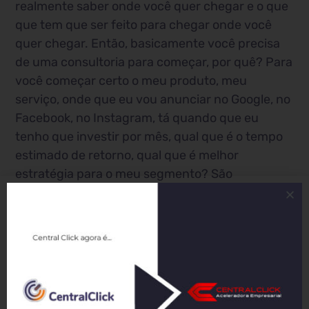
realmente saber onde você quer chegar e o que
que tem que ser feito para chegar onde você
quer chegar. Então, basicamente você precisa
de uma consultoria para começar, por quê? Para
você começar certo o meu produto, meu
serviço, onde que eu vou anunciar no Google, no
Facebook, no Instagram, tá quando que eu
tenho que investir por mês, qual que é o tempo
estimado de retorno, qual que é melhor
estratégia para o meu segmento? São
perguntas que eu vou responder para você,
então, se você também tem essas dúvidas, você
vai descobrir nesse perfil aqui, tá?
Então segue e compartilhe e se você tem outras
dúvidas sem ser, essa é só você colocar nos
comentários qual que é a dúvida que você tem