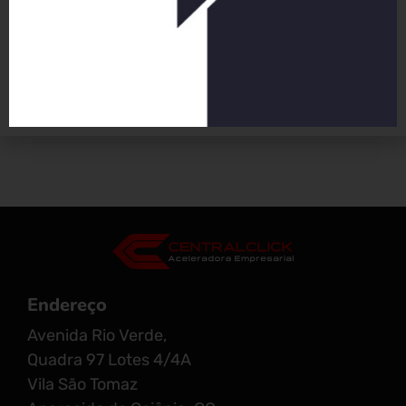
que eu tenho o maior prazer em responder para
você?
Endereço
Avenida Rio Verde,
Quadra 97 Lotes 4/4A
Vila São Tomaz