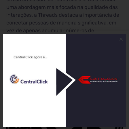
uma abordagem mais focada na qualidade das
interações, a Threads destaca a importância de
conectar pessoas de maneira significativa, em
vez de apenas acumular números de
seguidores. Essa nova rede social pode abrir
portas para oportunidades de networking
profissional, colaboração em projetos e
compartilhamento de conhecimentos
especializados.