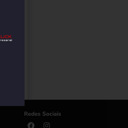
Redes Sociais