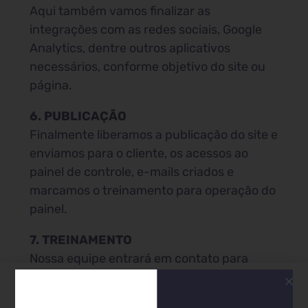
Aqui também vamos finalizar as
integrações com as redes sociais, Google
Analytics, dentre outros aplicativos
necessários, conforme objetivo do site ou
página.
6. PUBLICAÇÃO
Finalmente liberamos a publicação do site e
enviamos para o cliente, os acessos ao
painel de controle, e-mails criados e
marcamos o treinamento para operação do
painel.
7. TREINAMENTO
Nossa equipe entrará em contato para
agendar uma data para o treinamento
online de operação do painel. É um