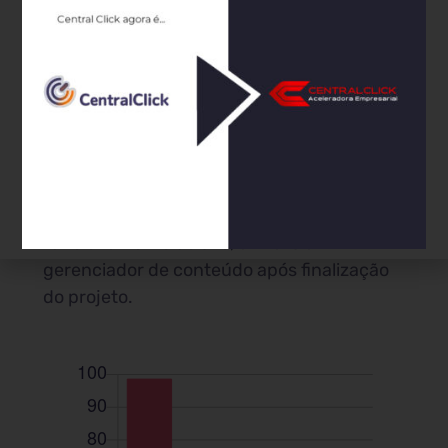
treinamento rápido sobre as
funcionalidades do painel de gestão de
conteúdo para que o próprio cliente possa
atualizar caso queira. Esse treinamento fica
gravado e é disponibilizado o link para o
cliente.
8. SUPORTE
Fornecemos suporte técnicos de
funcionamento do site, e-mails e
gerenciador de conteúdo após finalização
do projeto.