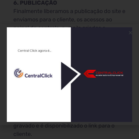
6. PUBLICAÇÃO
Finalmente liberamos a publicação do site e
enviamos para o cliente, os acessos ao
painel de controle, e-mails criados e
marcamos o treinamento para operação do
painel.
7. TREINAMENTO
Nossa equipe entrará em contato para
agendar uma data para o treinamento
online de operação do painel. É um
treinamento rápido sobre as
funcionalidades do painel de gestão de
conteúdo para que o próprio cliente possa
atualizar caso queira. Esse treinamento fica
gravado e é disponibilizado o link para o
cliente.