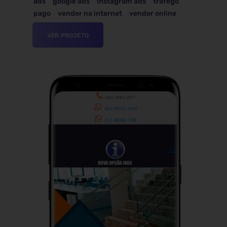
ads
google ads
instagram ads
tráfego
pago
vender na internet
vender online
VER PROJETO