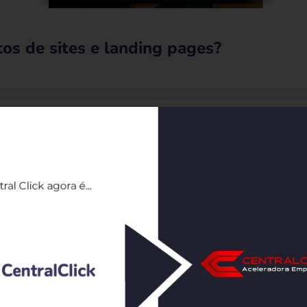
s de sites e landing pages?
eunião online no Zoom para alinharmos as informações d
 do projeto, quais materiais serão usados, fotos, vídeo
 temporário de trabalho no WhatsApp para todos acom
de web designers desenvolve a criação do design das 
m jpg onde ele poderá aprovar, reprovar ou pedir aju