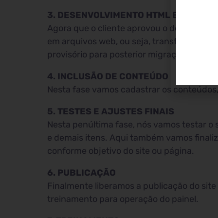
3. DESENVOLVIMENTO HTML E CSS
Agora que o cliente aprovou o design, va
em arquivos web, ou seja, transformar o d
provisório para posterior migração.
4. INCLUSÃO DE CONTEÚDO
Nesta fase vamos cadastrar os conteúdos, fo
5. TESTES E AJUSTES FINAIS
Nesta penúltima fase, nós vamos testar o s
e demais itens. Aqui também vamos finaliza
conforme objetivo do site ou página.
6. PUBLICAÇÃO
Finalmente liberamos a publicação do site 
treinamento para operação do painel.