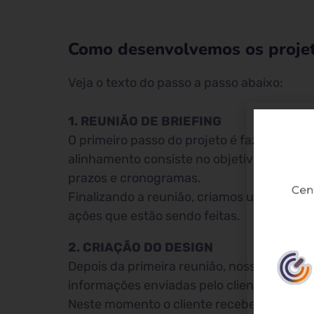
Como desenvolvemos os projeto
Veja o texto do passo a passo abaixo:
1. REUNIÃO DE BRIEFING
O primeiro passo do projeto é fazer uma r
alinhamento consiste no objetivo principal
prazos e cronogramas.
Finalizando a reunião, criamos um grupo
ações que estão sendo feitas.
2. CRIAÇÃO DO DESIGN
Depois da primeira reunião, nossa equipe 
informações enviadas pelo cliente.
Neste momento o cliente recebe uma image