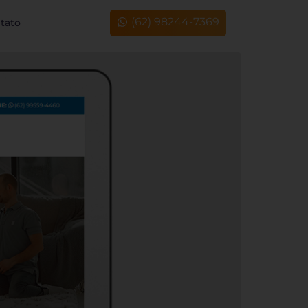
(62) 98244-7369
tato